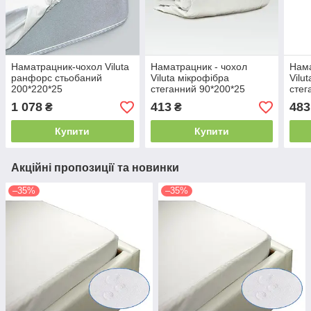
Наматрацник-чохол Viluta
Наматрацник - чохол
Нама
ранфорс стьобаний
Viluta мікрофібра
Vilu
200*220*25
стеганний 90*200*25
стег
1 078
413
483
₴
₴
Купити
Купити
Акційні пропозиції та новинки
–35%
–35%