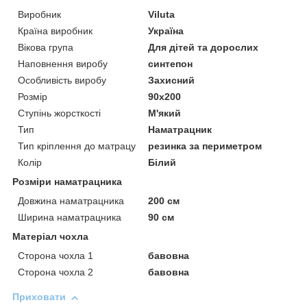
Виробник
Viluta
Країна виробник
Україна
Вікова група
Для дітей та дорослих
Наповнення виробу
синтепон
Особливість виробу
Захисний
Розмір
90x200
Ступінь жорсткості
М'який
Тип
Наматрацник
Тип кріплення до матрацу
резинка за периметром
Колір
Білий
Розміри наматрацника
Довжина наматрацника
200 см
Ширина наматрацника
90 см
Матеріал чохла
Сторона чохла 1
бавовна
Сторона чохла 2
бавовна
Приховати