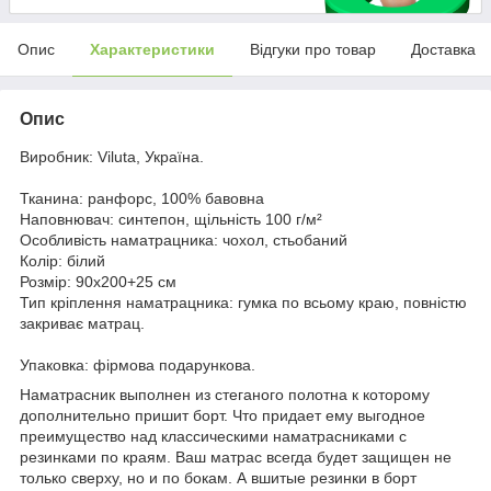
Опис
Характеристики
Відгуки про товар
Доставка
Опис
Виробник: Viluta, Україна.
Тканина: ранфорс, 100% бавовна
Наповнювач: синтепон, щільність 100 г/м²
Особливість наматрацника: чохол, стьобаний
Колір: білий
Розмір: 90х200+25 см
Тип кріплення наматрацника: гумка по всьому краю, повністю
закриває матрац.
Упаковка: фірмова подарункова.
Наматрасник выполнен из стеганого полотна к которому
дополнительно пришит борт. Что придает ему выгодное
преимущество над классическими наматрасниками с
резинками по краям. Ваш матрас всегда будет защищен не
только сверху, но и по бокам. А вшитые резинки в борт