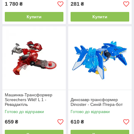
1 780
281
₴
₴
Купити
Купити
Машинка-Трансформер
Screechers Wild! L 1 -
Динозавр-трансформер
Ревадактіль
Dinoster - Синій Птера-бот
Готово до відправки
Готово до відправки
659
610
₴
₴