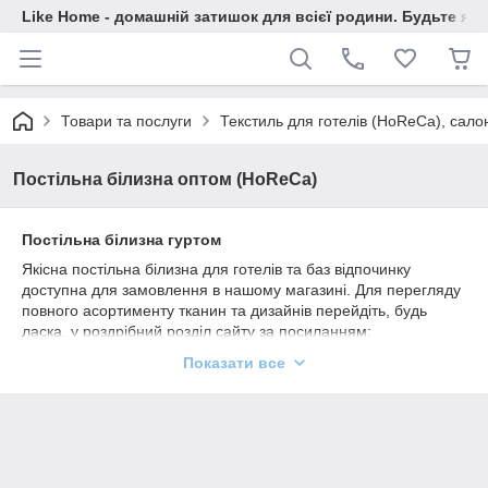
Like Home - домашній затишок для всієї родини. Будьте як 
Товари та послуги
Текстиль для готелів (HoReCa), сало
Постільна білизна оптом (HoReCa)
Постільна білизна гуртом
Якісна постільна білизна для готелів та баз відпочинку
доступна для замовлення в нашому магазині. Для перегляду
повного асортименту тканин та дизайнів перейдіть, будь
ласка, у роздрібний розділ сайту за посиланням:
https://likehome.com.ua/ua/g13106180-postilna-bilizna
. Базова
Показати все
гуртова ціна вказана безпосередньо в кожній картці товару
під роздрібною ціною. Ми пропонуємо індивідуальні ціни
залежно від об’єму замовлення та можливість пошиву
комплектів за вашими індивідуальними розмірами.